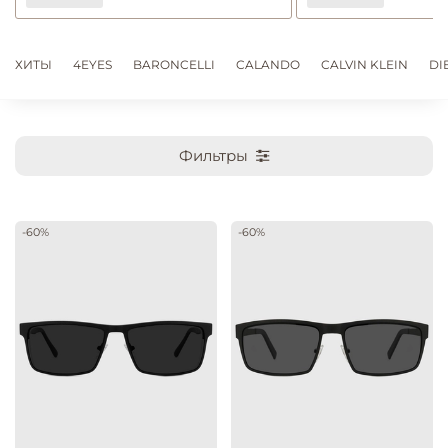
ХИТЫ
4EYES
BARONCELLI
CALANDO
CALVIN KLEIN
DI
Фильтры
-60%
-60%