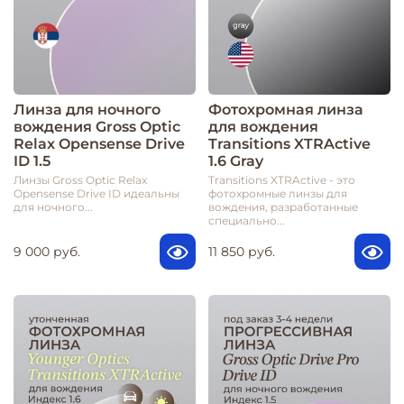
Линза для ночного
Фотохромная линза
вождения Gross Optic
для вождения
Relax Opensense Drive
Transitions XTRActive
ID 1.5
1.6 Gray
Линзы Gross Optic Relax
Transitions XTRActive - это
Opensense Drive ID идеальны
фотохромные линзы для
для ночного...
вождения, разработанные
специально...
9 000 руб.
11 850 руб.