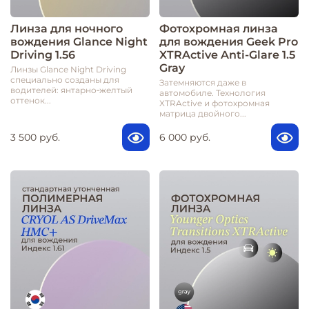
Линза для ночного
Фотохромная линза
вождения Glance Night
для вождения Geek Pro
Driving 1.56
XTRActive Anti-Glare 1.5
Gray
Линзы Glance Night Driving
специально созданы для
Затемняются даже в
водителей: янтарно‑желтый
автомобиле. Технология
оттенок...
XTRActive и фотохромная
матрица двойного...
3 500 руб.
6 000 руб.