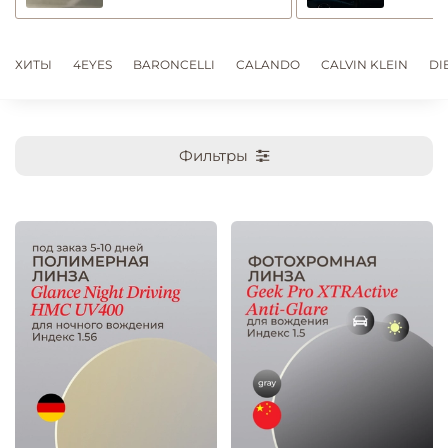
ХИТЫ
4EYES
BARONCELLI
CALANDO
CALVIN KLEIN
DI
Фильтры