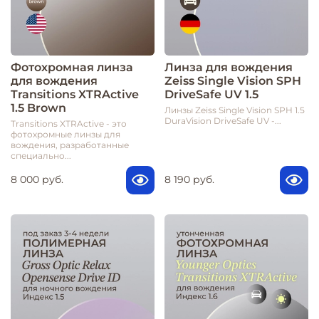
Фотохромная линза
Линза для вождения
для вождения
Zeiss Single Vision SPH
Transitions XTRActive
DriveSafe UV 1.5
1.5 Brown
Линзы Zeiss Single Vision SPH 1.5
DuraVision DriveSafe UV -...
Transitions XTRActive - это
фотохромные линзы для
вождения, разработанные
специально...
8 000 руб.
8 190 руб.