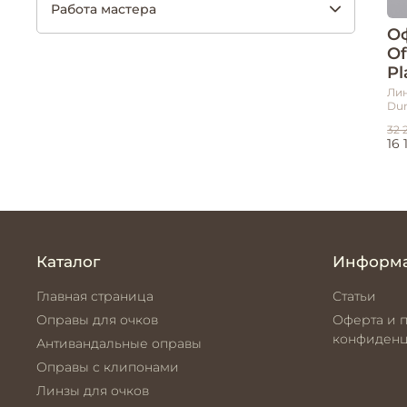
Работа мастера
Оф
Of
Pl
Лин
Dur
32 
16 
Каталог
Информ
Главная страница
Статьи
Оправы для очков
Оферта и 
конфиденц
Антивандальные оправы
Оправы с клипонами
Линзы для очков