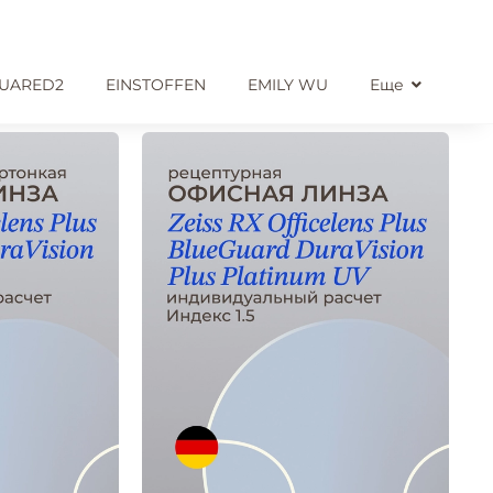
UARED2
EINSTOFFEN
EMILY WU
Еще