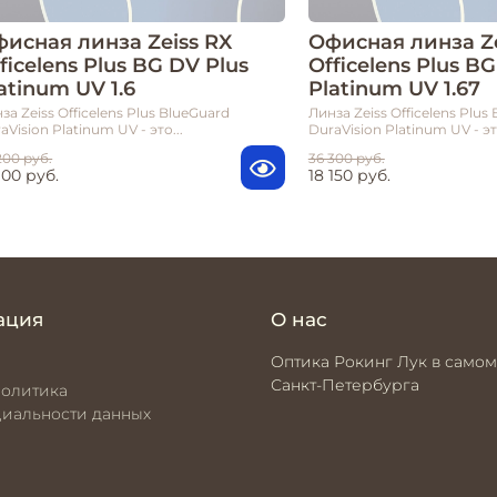
исная линза Zeiss RX
Офисная линза Ze
ficelens Plus BG DV Plus
Officelens Plus B
atinum UV 1.6
Platinum UV 1.67
за Zeiss Officelens Plus BlueGuard
Линза Zeiss Officelens Plus
aVision Platinum UV - это...
DuraVision Platinum UV - это
200 руб.
36 300 руб.
100 руб.
18 150 руб.
ация
О нас
Оптика Рокинг Лук в самом
Санкт-Петербурга
политика
иальности данных