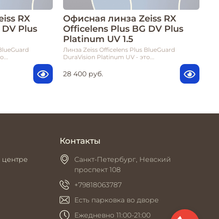
iss RX
Офисная линза Zeiss RX
G DV Plus
Officelens Plus BG DV Plus
Platinum UV 1.5
 BlueGuard
Линза Zeiss Officelens Plus BlueGuard
...
DuraVision Platinum UV - это...
28 400 руб.
Контакты
 центре
Санкт-Петербург, Невский
проспект 108
+79818063787
Есть парковка во дворе
Ежедневно 11:00-21:00