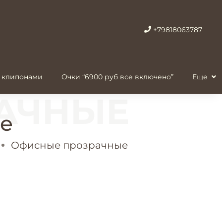
+79818063787
 клипонами
Очки “6900 руб все включено”
Еще
е
Офисные прозрачные