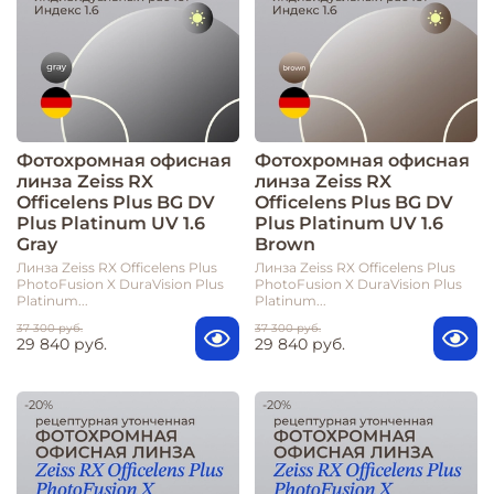
Фотохромная офисная
Фотохромная офисная
линза Zeiss RX
линза Zeiss RX
Officelens Plus BG DV
Officelens Plus BG DV
Plus Platinum UV 1.6
Plus Platinum UV 1.6
Gray
Brown
Линза Zeiss RX Officelens Plus
Линза Zeiss RX Officelens Plus
PhotoFusion X DuraVision Plus
PhotoFusion X DuraVision Plus
Platinum...
Platinum...
37 300 руб.
37 300 руб.
29 840 руб.
29 840 руб.
-20%
-20%