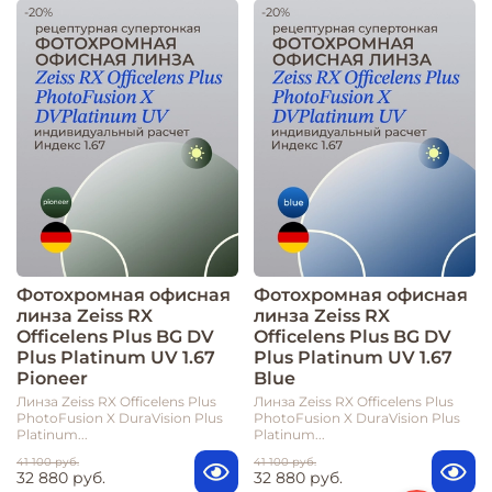
-20%
-20%
Фотохромная офисная
Фотохромная офисная
линза Zeiss RX
линза Zeiss RX
Officelens Plus BG DV
Officelens Plus BG DV
Plus Platinum UV 1.67
Plus Platinum UV 1.67
Pioneer
Blue
Линза Zeiss RX Officelens Plus
Линза Zeiss RX Officelens Plus
PhotoFusion X DuraVision Plus
PhotoFusion X DuraVision Plus
Platinum...
Platinum...
41 100 руб.
41 100 руб.
32 880 руб.
32 880 руб.