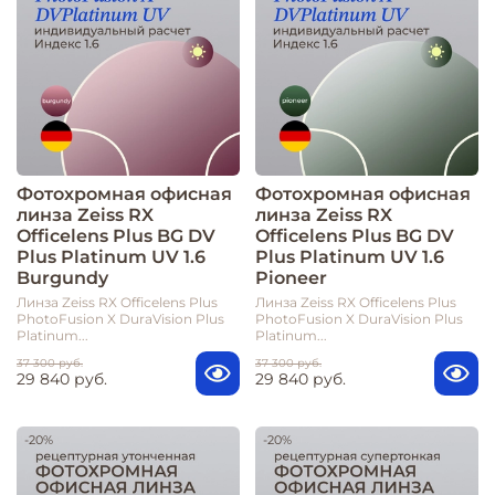
Фотохромная офисная
Фотохромная офисная
линза Zeiss RX
линза Zeiss RX
Officelens Plus BG DV
Officelens Plus BG DV
Plus Platinum UV 1.6
Plus Platinum UV 1.6
Burgundy
Pioneer
Линза Zeiss RX Officelens Plus
Линза Zeiss RX Officelens Plus
PhotoFusion X DuraVision Plus
PhotoFusion X DuraVision Plus
Platinum...
Platinum...
37 300 руб.
37 300 руб.
29 840 руб.
29 840 руб.
-20%
-20%