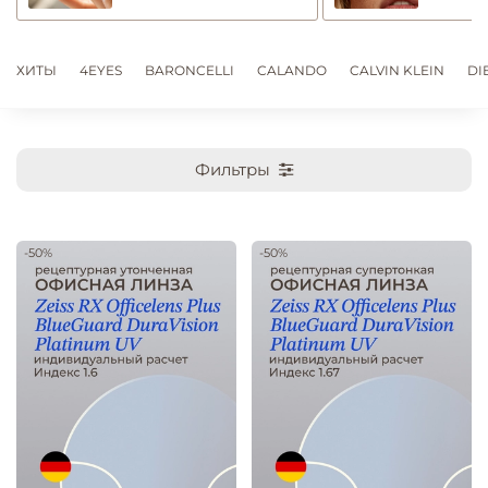
ХИТЫ
4EYES
BARONCELLI
CALANDO
CALVIN KLEIN
DI
Фильтры
-50%
-50%