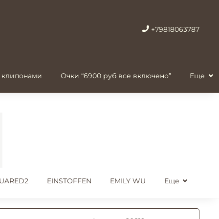
+79818063787
 клипонами
Очки “6900 руб все включено”
Еще
UARED2
EINSTOFFEN
EMILY WU
Еще