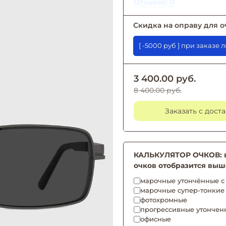
Отзывов: 0
Скидка на оправу для о
[ -5000 руб ] при 
3 400.00 руб.
8 400.00 руб.
Заказать с дост
КАЛЬКУЛЯТОР ОЧКОВ: вы
очков отобразится выш
марочные утончённые с 
марочные супер-тонкие
фотохромные
прогрессивные утончен
офисные