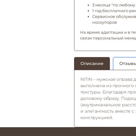
3 месяца "по любому 
1 год бесплатного р
Сервисное обслужива
носоупоров
На время адаптации и в те
связи персональный мене
Описание
Отзывы
NITIN – мужская оправа 
выполнена из прочного 
текстуры. Благодаря пр
деловому образу. Подхо
(внутриканальное рассто
и элегантность вместе 
конструкцией.