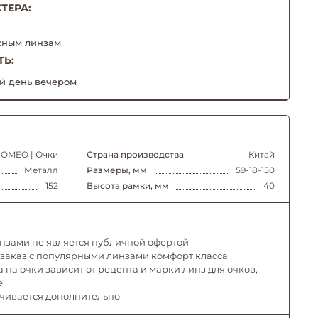
ТЕРА:
сным линзам
ТЬ:
й день вечером
OMEO | Очки
Страна производства
Китай
Металл
Размеры, мм
59-18-150
152
Высота рамки, мм
40
инзами не является публичной офертой
 заказ с популярными линзами комфорт класса
 на очки зависит от рецепта и марки линз для очков,
е
ачивается дополнительно