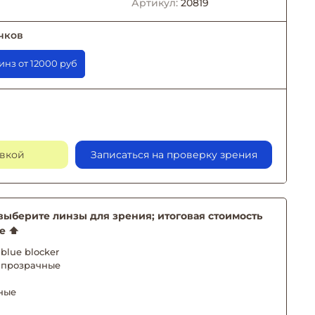
Артикул:
20819
чков
заказе линз от 12000 руб
авкой
Записаться на проверку зрения
берите линзы для зрения; итоговая стоимость
е ⬆️
blue blocker
 прозрачные
ные