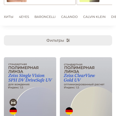
ХИТЫ
4EYES
BARONCELLI
CALANDO
CALVIN KLEIN
DI
Фильтры