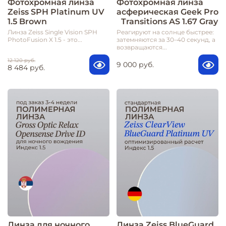
Фотохромная линза
Фотохромная линза
Zeiss SPH Platinum UV
асферическая Geek Pro
1.5 Brown
Transitions AS 1.67 Gray
Линза Zeiss Single Vision SPH
Реагируют на солнце быстрее:
PhotoFusion X 1.5 - это...
затемняются за 30–40 секунд, а
возвращаются...
12 120 руб.
9 000 руб.
8 484 руб.
Линза для ночного
Линза Zeiss BlueGuard