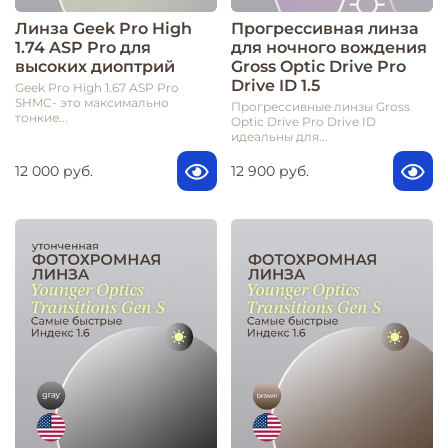
Линза Geek Pro High
Прогрессивная линза
1.74 ASP Pro для
для ночного вождения
высоких диоптрий
Gross Optic Drive Pro
Drive ID 1.5
Geek Pro High 1.67 ASP Pro
SHMC- это максимально
Прогрессивные линзы Gross
тонкие...
Optic Drive Pro Drive ID
идеальны для...
12 000 руб.
12 900 руб.