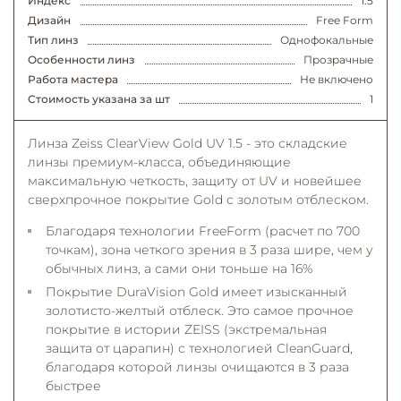
Индекс
1.5
Дизайн
Free Form
Тип линз
Однофокальные
Особенности линз
Прозрачные
Работа мастера
Не включено
Стоимость указана за шт
1
Линза Zeiss ClearView Gold UV 1.5 - это складские
линзы премиум-класса, объединяющие
максимальную четкость, защиту от UV и новейшее
сверхпрочное покрытие Gold с золотым отблеском
.
Благодаря технологии FreeForm (расчет по 700
точкам), зона четкого зрения в 3 раза шире, чем у
обычных линз, а сами они тоньше на 16%
Покрытие DuraVision Gold имеет изысканный
золотисто-желтый отблеск
. Это самое прочное
покрытие в истории ZEISS (экстремальная
защита от царапин) с технологией CleanGuard,
благодаря которой линзы очищаются в 3 раза
быстрее