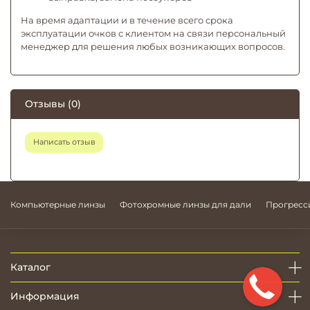
На время адаптации и в течение всего срока
эксплуатации очков с клиентом на связи персональный
менеджер для решения любых возникающих вопросов.
Отзывы (0)
Написать отзыв
Компьютерные линзы
Фотохромные линзы для дали
Прогресс
Каталог
Информация