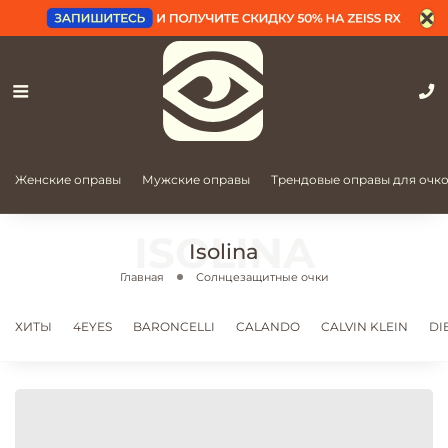
Женские оправы
Мужские оправы
Трендовые оправы для очк
Isolina
Главная
Солнцезащитные очки
ХИТЫ
4EYES
BARONCELLI
CALANDO
CALVIN KLEIN
DI