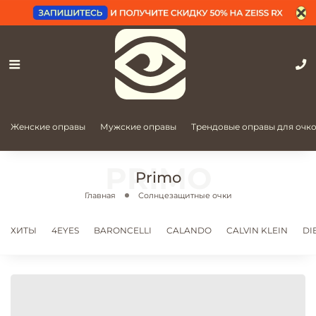
Женские оправы
Мужские оправы
Трендовые оправы для очк
Primo
Главная
Солнцезащитные очки
ХИТЫ
4EYES
BARONCELLI
CALANDO
CALVIN KLEIN
DI