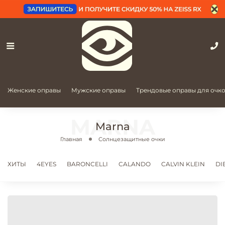
Женские оправы
Мужские оправы
Трендовые оправы для очк
Marna
Главная
Солнцезащитные очки
ХИТЫ
4EYES
BARONCELLI
CALANDO
CALVIN KLEIN
DI