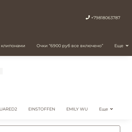
+79818063787
 клипонами
Очки “6900 руб все включено”
Еще
UARED2
EINSTOFFEN
EMILY WU
Еще