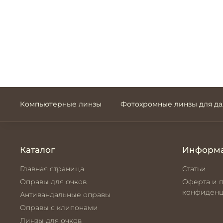
Компьютерные линзы
Фотохромные линзы для д
Каталог
Информ
Главная страница
Статьи
Оправы для очков
Оферта и 
конфиденц
Антивандальные оправы
Оправы с клипонами
Линзы для очков