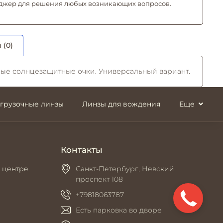
джер для решения любых возникающих вопросов.
 (0)
ые солнцезащитные очки. Универсальный вариант.
згрузочные линзы
Линзы для вождения
Еще
Контакты
 центре
Санкт-Петербург, Невский
проспект 108
+79818063787
Есть парковка во дворе