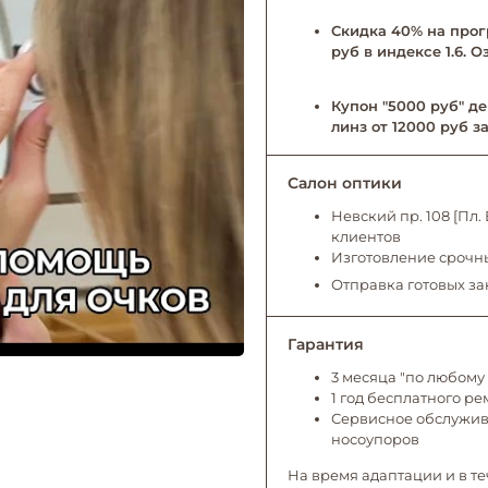
Скидка 40% на прог
руб в индексе 1.6. 
Купон "5000 руб" де
линз от 12000 руб за
Салон оптики
Невский пр. 108 [Пл
клиентов
Изготовление срочны
Отправка готовых за
Гарантия
3 месяца "по любому 
1 год бесплатного р
Сервисное обслужива
носоупоров
На время адаптации и в те