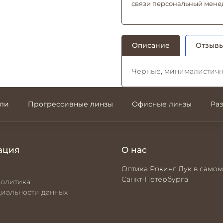
связи персональный мене
Описание
Отзывы
Черные, минималистичн
али
Прогрессивные линзы
Офисные линзы
Ра
ация
О нас
Оптика Рокинг Лук в самом
Санкт-Петербурга
политика
иальности данных