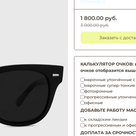
Отзывов: 0
1 800.00 руб.
3 000.00 руб.
Заказать с дост
КАЛЬКУЛЯТОР ОЧКОВ: вы
очков отобразится выш
марочные утончённые с 
марочные супер-тонкие
фотохромные
прогрессивные утончен
офисные
ДОБАВЬТЕ РАБОТУ МАС
к складским линзам
к прогрессивным и офи
ДОПЛАТА ЗА СРОЧНОС