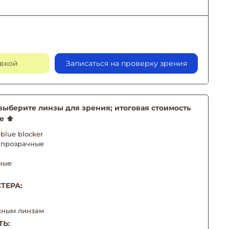
авкой
Записаться на проверку зрения
берите линзы для зрения; итоговая стоимость
е ⬆️
blue blocker
 прозрачные
ные
ТЕРА:
сным линзам
ТЬ: