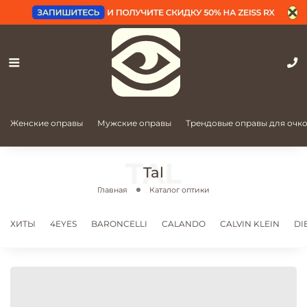
Женские оправы
Мужские оправы
Трендовые оправы для очк
Tal
Главная
Каталог оптики
ХИТЫ
4EYES
BARONCELLI
CALANDO
CALVIN KLEIN
DI