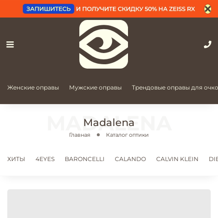
Женские оправы
Мужские оправы
Трендовые оправы для очк
Madalena
Главная
Каталог оптики
ХИТЫ
4EYES
BARONCELLI
CALANDO
CALVIN KLEIN
DI