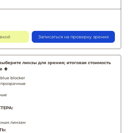
авкой
Записаться на проверку зрения
берите линзы для зрения; итоговая стоимость
е ⬆️
blue blocker
 прозрачные
ные
ТЕРА:
сным линзам
ТЬ: