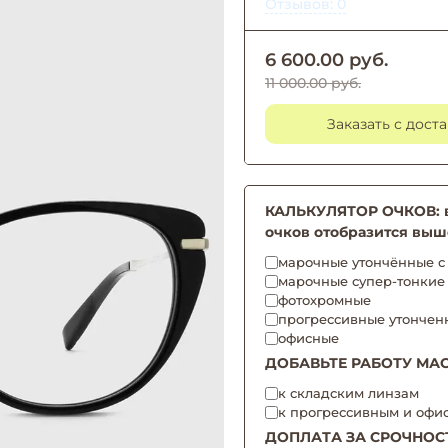
Отзывов: 0
6 600.00 руб.
11 000.00 руб.
Заказать с дост
КАЛЬКУЛЯТОР ОЧКОВ: вы
очков отобразится выш
марочные утончённые с 
марочные супер-тонкие
фотохромные
прогрессивные утончен
офисные
ДОБАВЬТЕ РАБОТУ МАС
к складским линзам
к прогрессивным и офи
ДОПЛАТА ЗА СРОЧНОС