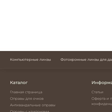
Компьютерные линзы
Фотохромные линзы для д
Каталог
Информ
Главная страница
Статьи
Оправы для очков
Оферта и 
конфиденц
Антивандальные оправы
Оправы с клипонами