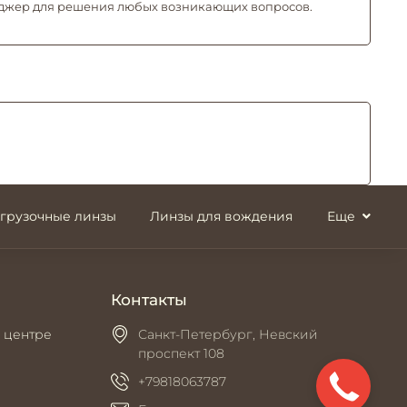
джер для решения любых возникающих вопросов.
згрузочные линзы
Линзы для вождения
Еще
Контакты
 центре
Санкт-Петербург, Невский
проспект 108
+79818063787