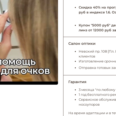
Скидка 40% на прог
руб в индексе 1.6. 
Купон "5000 руб" де
линз от 12000 руб за
Салон оптики
Невский пр. 108 [Пл
клиентов
Изготовление срочны
Отправка готовых за
Гарантия
3 месяца "по любому 
1 год бесплатного р
Сервисное обслужива
носоупоров
На время адаптации и в те