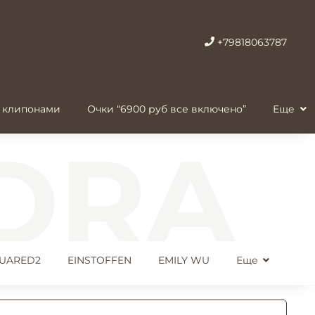
+79818063787
 клипонами
Очки “6900 руб все включено”
Еще
UARED2
EINSTOFFEN
EMILY WU
Еще