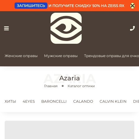
Женские оправы
Мужские оправы
Трендовые оправы для очк
Azaria
Главная
Каталог оптики
ХИТЫ
4EYES
BARONCELLI
CALANDO
CALVIN KLEIN
DI