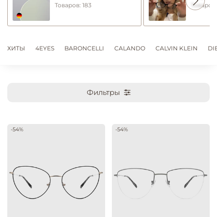
Товаров: 183
Товаров:
ХИТЫ
4EYES
BARONCELLI
CALANDO
CALVIN KLEIN
DI
Фильтры
-54%
-54%