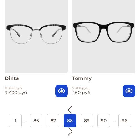
Dinta
Tommy
11 400 руб.
5 460 руб.
9 400 руб.
460 руб.
…
…
1
86
87
88
89
90
96