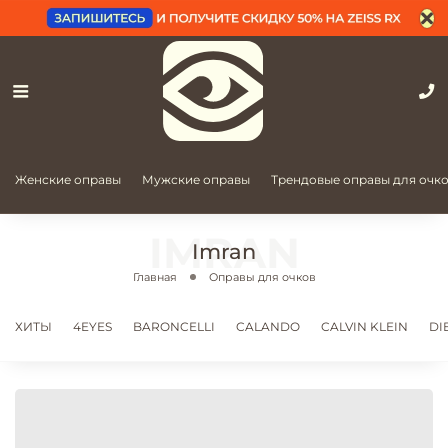
Женские оправы
Мужские оправы
Трендовые оправы для очк
Imran
Главная
Оправы для очков
ХИТЫ
4EYES
BARONCELLI
CALANDO
CALVIN KLEIN
DI