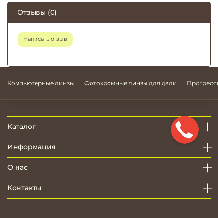
Отзывы (0)
Написать отзыв
Компьютерные линзы
Фотохромные линзы для дали
Прогресс
Каталог
Информация
О нас
Контакты