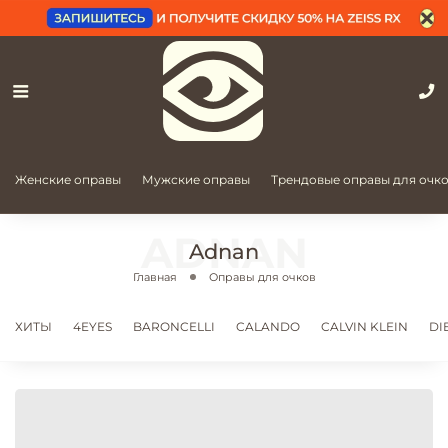
Женские оправы
Мужские оправы
Трендовые оправы для очк
Adnan
Главная
Оправы для очков
ХИТЫ
4EYES
BARONCELLI
CALANDO
CALVIN KLEIN
DI