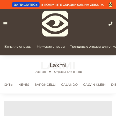
Женские оправы
Мужские оправы
Трендовые оправы для очк
Laxmi
Главная
Оправы для очков
ХИТЫ
4EYES
BARONCELLI
CALANDO
CALVIN KLEIN
DI