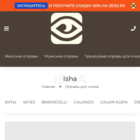
Женские оправы
Мужские оправы
Трендовые оправы для очк
Isha
Главная
Оправы для очков
ХИТЫ
4EYES
BARONCELLI
CALANDO
CALVIN KLEIN
DI