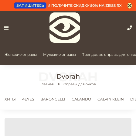
Женские оправы
Мужские оправы
Трендовые оправы для очк
Dvorah
Главная
Оправы для очков
ХИТЫ
4EYES
BARONCELLI
CALANDO
CALVIN KLEIN
DI