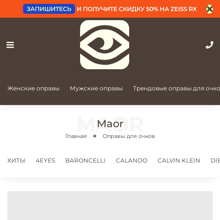
Женские оправы
Мужские оправы
Трендовые оправы для очк
Maor
Главная
Оправы для очков
ХИТЫ
4EYES
BARONCELLI
CALANDO
CALVIN KLEIN
DI