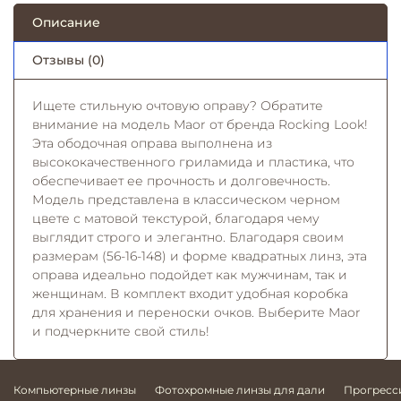
Описание
Отзывы (0)
Ищете стильную очтовую оправу? Обратите
внимание на модель Maor от бренда Rocking Look!
Эта ободочная оправа выполнена из
высококачественного гриламида и пластика, что
обеспечивает ее прочность и долговечность.
Модель представлена в классическом черном
цвете с матовой текстурой, благодаря чему
выглядит строго и элегантно. Благодаря своим
размерам (56-16-148) и форме квадратных линз, эта
оправа идеально подойдет как мужчинам, так и
женщинам. В комплект входит удобная коробка
для хранения и переноски очков. Выберите Maor
и подчеркните свой стиль!
Компьютерные линзы
Фотохромные линзы для дали
Прогресс