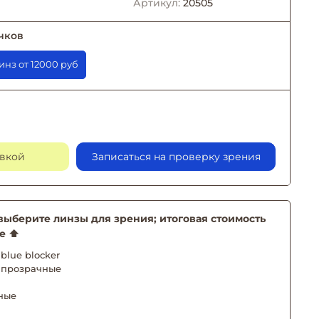
Артикул:
20505
чков
заказе линз от 12000 руб
авкой
Записаться на проверку зрения
берите линзы для зрения; итоговая стоимость
е ⬆️
blue blocker
 прозрачные
ные