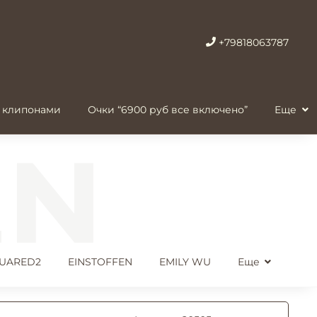
+79818063787
 клипонами
Очки “6900 руб все включено”
Еще
UARED2
EINSTOFFEN
EMILY WU
Еще