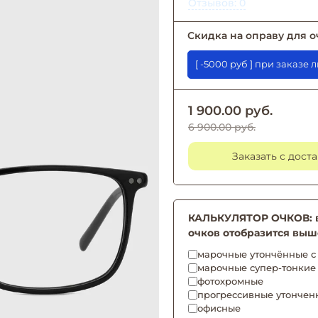
Отзывов: 0
Скидка на оправу для о
[ -5000 руб ] при 
1 900.00 руб.
6 900.00 руб.
Заказать с дост
КАЛЬКУЛЯТОР ОЧКОВ: вы
очков отобразится выш
марочные утончённые с 
марочные супер-тонкие
фотохромные
прогрессивные утончен
офисные