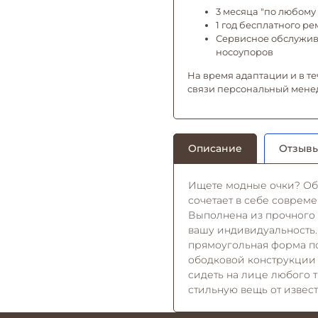
3 месяца "по любому 
1 год бесплатного р
Сервисное обслужива
носоупоров
На время адаптации и в те
связи персональный мене
Описание
Отзывы
Ищете модные очки? Обр
сочетает в себе совреме
Выполнена из прочного а
вашу индивидуальность. 
прямоугольная форма по
ободковой конструкции и
сидеть на лице любого 
стильную вещь от извес