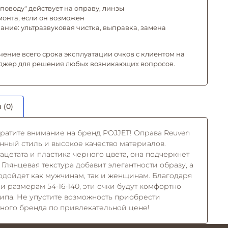
поводу" действует на оправу, линзы
емонта, если он возможен
ние: ультразвуковая чистка, выправка, замена
чение всего срока эксплуатации очков с клиентом на
джер для решения любых возникающих вопросов.
 (0)
атите внимание на бренд POJJET! Оправа Reuven
нный стиль и высокое качество материалов.
цетата и пластика черного цвета, она подчеркнет
Глянцевая текстура добавит элегантности образу, а
дойдет как мужчинам, так и женщинам. Благодаря
 размерам 54-16-140, эти очки будут комфортно
типа. Не упустите возможность приобрести
тного бренда по привлекательной цене!