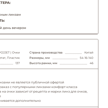
ТЕРА:
сным линзам
ТЬ:
й день вечером
POJJET | Очки
Страна производства
Китай
етат, Пластик
Размеры, мм
54-16-140
137
Высота рамки, мм
46
инзами не является публичной офертой
 заказ с популярными линзами комфорт класса
 на очки зависит от рецепта и марки линз для очков,
е
ачивается дополнительно