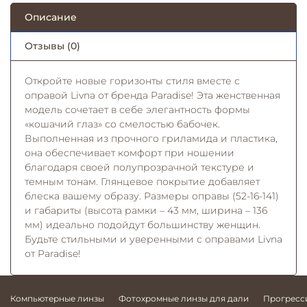
Описание
Отзывы (0)
Откройте новые горизонты стиля вместе с
оправой Livna от бренда Paradise! Эта женственная
модель сочетает в себе элегантность формы
«кошачий глаз» со смелостью бабочек.
Выполненная из прочного гриламида и пластика,
она обеспечивает комфорт при ношении
благодаря своей полупрозрачной текстуре и
темным тонам. Глянцевое покрытие добавляет
блеска вашему образу. Размеры оправы (52-16-141)
и габариты (высота рамки – 43 мм, ширина – 136
мм) идеально подойдут большинству женщин.
Будьте стильными и уверенными с оправами Livna
от Paradise!
Компьютерные линзы
Фотохромные линзы для дали
Прогресс