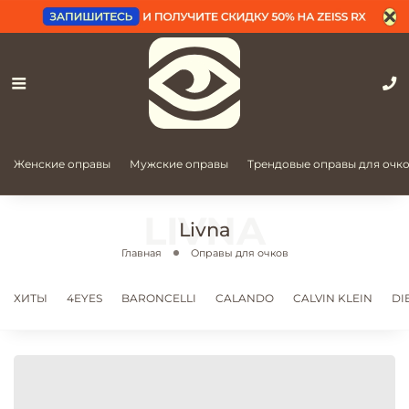
Женские оправы
Мужские оправы
Трендовые оправы для очк
Livna
Главная
Оправы для очков
ХИТЫ
4EYES
BARONCELLI
CALANDO
CALVIN KLEIN
DI