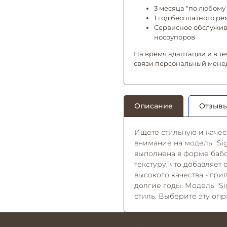
3 месяца "по любому 
1 год бесплатного р
Сервисное обслужива
носоупоров
На время адаптации и в те
связи персональный мене
Описание
Отзывы
Ищете стильную и качес
внимание на модель "Sig
выполнена в форме баб
текстуру, что добавляет
высокого качества - гри
долгие годы. Модель "Si
стиль. Выберите эту опр