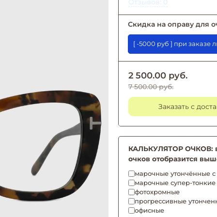
Отзывов: 0
Скидка на оправу для о
[ -5000 руб ] при 
2 500.00 руб.
7 500.00 руб.
Заказать с дост
КАЛЬКУЛЯТОР ОЧКОВ: вы
очков отобразится выш
марочные утончённые с 
марочные супер-тонкие
фотохромные
прогрессивные утончен
офисные