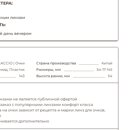
ТЕРА:
сным линзам
ТЬ:
й день вечером
ACCIO | Очки
Страна производства
Китай
мид, Пластик
Размеры, мм
54-17-145
143
Высота рамки, мм
54
инзами не является публичной офертой
 заказ с популярными линзами комфорт класса
 на очки зависит от рецепта и марки линз для очков,
е
ачивается дополнительно