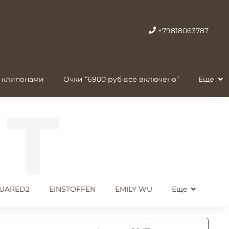
+79818063787
 клипонами
Очки “6900 руб все включено”
Еще
UARED2
EINSTOFFEN
EMILY WU
Еще