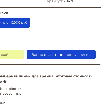
Артикул:
20471
чков
заказе линз от 12000 руб
авкой
Записаться на проверку зрения
берите линзы для зрения; итоговая стоимость
е ⬆️
blue blocker
 прозрачные
ные