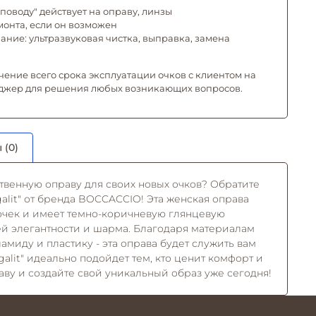
поводу" действует на оправу, линзы
емонта, если он возможен
ние: ультразвуковая чистка, выправка, замена
чение всего срока эксплуатации очков с клиентом на
джер для решения любых возникающих вопросов.
 (0)
твенную оправу для своих новых очков? Обратите
alit" от бренда BOCCACCIO! Эта женская оправа
очек и имеет темно-коричневую глянцевую
 ей элегантности и шарма. Благодаря материалам
ламиду и пластику - эта оправа будет служить вам
galit" идеально подойдет тем, кто ценит комфорт и
аву и создайте свой уникальный образ уже сегодня!