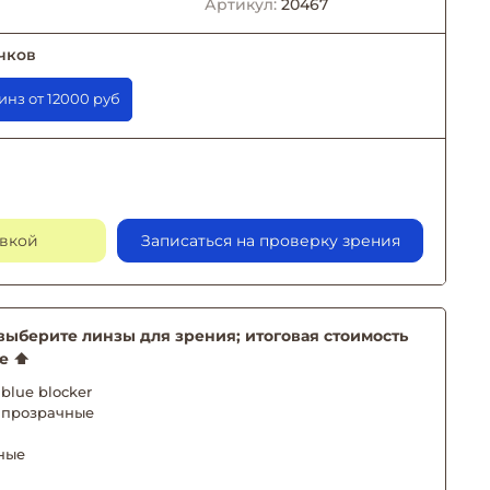
Артикул:
20467
чков
заказе линз от 12000 руб
авкой
Записаться на проверку зрения
берите линзы для зрения; итоговая стоимость
е ⬆️
blue blocker
 прозрачные
ные