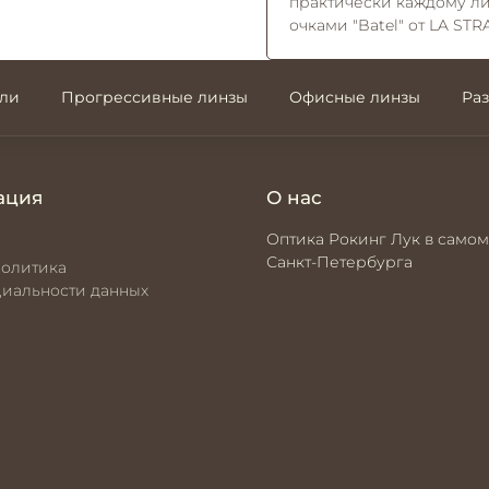
практически каждому ли
очками "Batel" от LA STR
али
Прогрессивные линзы
Офисные линзы
Ра
ация
О нас
Оптика Рокинг Лук в самом
Санкт-Петербурга
политика
иальности данных