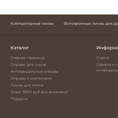
Компьютерные линзы
Фотохромные линзы для д
Каталог
Информ
Главная страница
Статьи
Оправы для очков
Оферта и 
конфиденц
Антивандальные оправы
Оправы с клипонами
Линзы для очков
Очки "6900 руб все включено"
Подарки