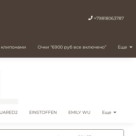
+79818063787
 клипонами
Очки “6900 руб все включено”
Еще
UARED2
EINSTOFFEN
EMILY WU
Еще