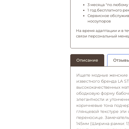
3 месяца "по любому 
1 год бесплатного р
Сервисное обслужива
носоупоров
На время адаптации и в те
связи персональный мене
Описание
Отзывы
Ищете модные женские о
известного бренда LA S
высококачественных мат
ободковую форму бабочк
элегантности и утончен
коричневые тона подчер
глянцевой текстуре эти
переносице. Замечательн
145мм (Ширина рамки: 1