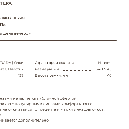
ТЕРА:
сным линзам
ТЬ:
й день вечером
TRADA | Очки
Страна производства
Италия
тат, Пластик
Размеры, мм
54-17-145
139
Высота рамки, мм
46
инзами не является публичной офертой
 заказ с популярными линзами комфорт класса
 на очки зависит от рецепта и марки линз для очков,
е
ачивается дополнительно