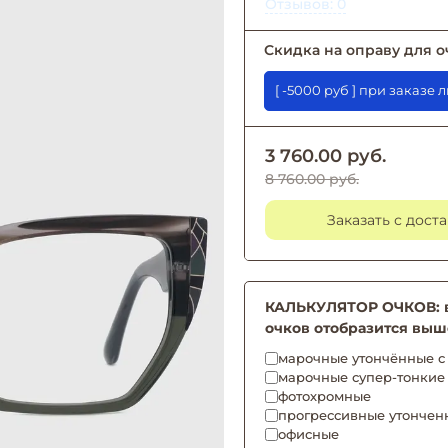
Отзывов: 0
Скидка на оправу для о
[ -5000 руб ] при 
3 760.00 руб.
8 760.00 руб.
Заказать с дост
КАЛЬКУЛЯТОР ОЧКОВ: вы
очков отобразится выш
марочные утончённые с 
марочные супер-тонкие
фотохромные
прогрессивные утончен
офисные