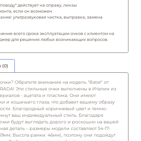
поводу" действует на оправу, линзы
емонта, если он возможен
ние: ультразвуковая чистка, выправка, замена
чение всего срока эксплуатации очков с клиентом на
джер для решения любых возникающих вопросов.
 (0)
чки? Обратите внимание на модель "Batel" от
TRADA! Эти стильные очки выполнены в Италии из
ериалов - ацетата и пластика. Они имеют
и и кошачьего глаза, что добавит вашему образу
ности. Благородный коричневый цвет и темно-
кнут ваш индивидуальный стиль. Благодаря
 очки будут выглядеть дорого и роскошно на вашей
ая деталь – размеры модели составляют 54-17-
39мм; Высота рамки: 46мм), поэтому они подойдут