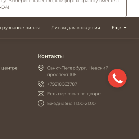
цу. Выберите качество, комфорт и красоту вместе с
ADA!
згрузочные линзы
Линзы для вождения
Еще
Контакты
 центре
Санкт-Петербург, Невский
проспект 108
+79818063787
Есть парковка во дворе
Ежедневно 11:00-21:00