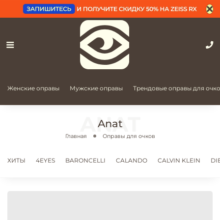
Женские оправы
Мужские оправы
Трендовые оправы для очк
Anat
Главная
Оправы для очков
ХИТЫ
4EYES
BARONCELLI
CALANDO
CALVIN KLEIN
DI