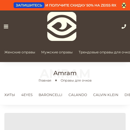
Женские оправы
Мужские оправы
Трендовые оправы для очк
Amram
Главная
Оправы для очков
ХИТЫ
4EYES
BARONCELLI
CALANDO
CALVIN KLEIN
DI