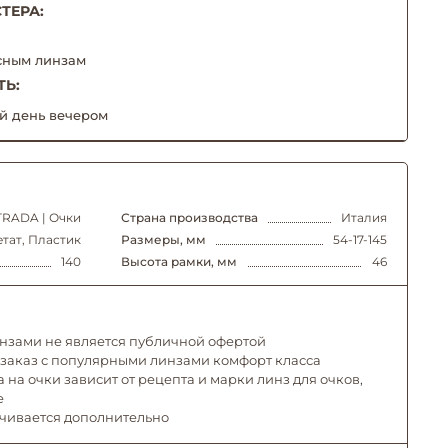
ТЕРА:
сным линзам
ТЬ:
й день вечером
TRADA | Очки
Страна производства
Италия
тат, Пластик
Размеры, мм
54-17-145
140
Высота рамки, мм
46
инзами не является публичной офертой
 заказ с популярными линзами комфорт класса
 на очки зависит от рецепта и марки линз для очков,
е
ачивается дополнительно