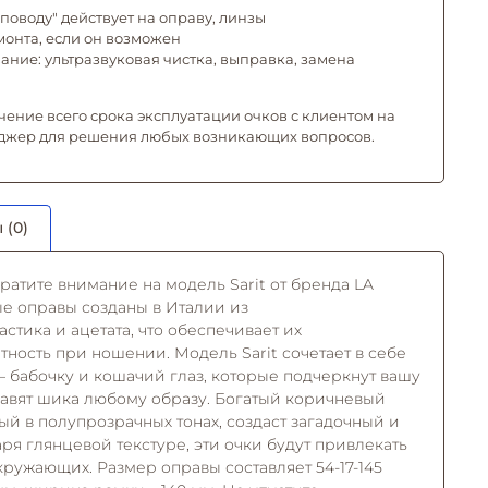
поводу" действует на оправу, линзы
емонта, если он возможен
ние: ультразвуковая чистка, выправка, замена
чение всего срока эксплуатации очков с клиентом на
джер для решения любых возникающих вопросов.
 (0)
атите внимание на модель Sarit от бренда LA
е оправы созданы в Италии из
стика и ацетата, что обеспечивает их
ность при ношении. Модель Sarit сочетает в себе
 бабочку и кошачий глаз, которые подчеркнут вашу
авят шика любому образу. Богатый коричневый
ый в полупрозрачных тонах, создаст загадочный и
ря глянцевой текстуре, эти очки будут привлекать
ружающих. Размер оправы составляет 54-17-145