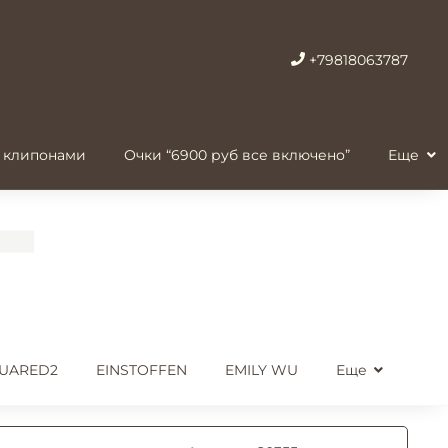
+79818063787
 клипонами
Очки “6900 руб все включено”
Еще
UARED2
EINSTOFFEN
EMILY WU
Еще