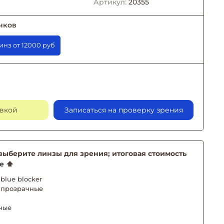
Артикул:
20355
чков
заказе линз от 12000 руб
авкой
Записаться на проверку зрения
берите линзы для зрения; итоговая стоимость
е ⬆️
blue blocker
 прозрачные
ные