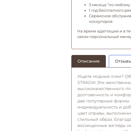
3 месяца "по любому 
1 год бесплатного р
Сервисное обслужива
носоупоров
На время адаптации и в те
связи персональный мене
Описание
Отзывы
Ищете модные очки? Обр
STRADA! Эти женственны
высококачественного пла
долговечность и комфорт
две популярные формы –
индивидуальность и доб
цвет оправы, выполненн
стильный образ. Благода
восхищенные взгляды ок