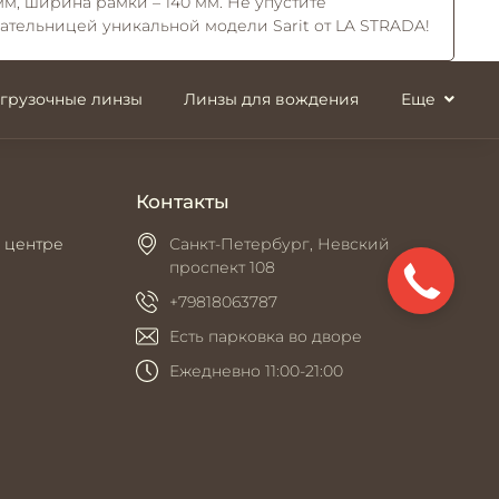
 мм, ширина рамки – 140 мм. Не упустите
дательницей уникальной модели Sarit от LA STRADA!
згрузочные линзы
Линзы для вождения
Еще
Контакты
 центре
Санкт-Петербург, Невский
проспект 108
+79818063787
Есть парковка во дворе
Ежедневно 11:00-21:00