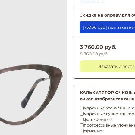
Отзывов: 0
Скидка на оправу для о
[ -5000 руб ] при 
3 760.00 руб.
8 760.00 руб.
Заказать с дост
КАЛЬКУЛЯТОР ОЧКОВ: вы
очков отобразится выш
марочные утончённые с 
марочные супер-тонкие
фотохромные
прогрессивные утончен
офисные