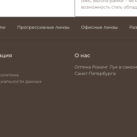
(мм), высота рамки – 46
возможность стать обла
али
Прогрессивные линзы
Офисные линзы
Ра
ация
О нас
Оптика Рокинг Лук в самом
Санкт-Петербурга
политика
иальности данных