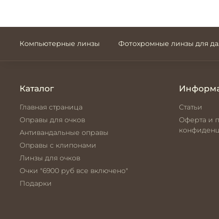
Компьютерные линзы
Фотохромные линзы для д
Каталог
Информ
Главная страница
Статьи
Оправы для очков
Оферта и 
конфиденц
Антивандальные оправы
Оправы с клипонами
Линзы для очков
Очки "6900 руб все включено"
Подарки