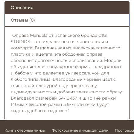
Описание
Отзывы (0)
"Оправа Manoela от испанского бренда GIGI
STUDIOS – это идеальное сочетание стиля и
комфорта! Выполненная из высококачественного
пластика и ацетата, эта ободочная оправа
обеспечит долговечность использования. Модель
объединяет две популярные формы – квадратную
и бабочку, что делает ее универсальной для
любого типа лица. Благородный черный цвет с
глянцевой текстурой подчеркнет вашу
индивидуальность и добавит элегантности образу.
Благодаря размерам 54-18-137 и ширине рамки
140мм x высотой рамки 53мм, эти очки будут
сидеть удобно и надежно."
Компьютерные линзы
Фотохромные линзы для дали
Прогресс