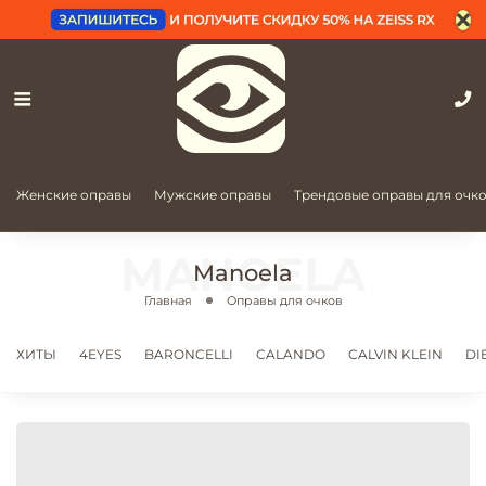
Женские оправы
Мужские оправы
Трендовые оправы для очк
Manoela
Главная
Оправы для очков
ХИТЫ
4EYES
BARONCELLI
CALANDO
CALVIN KLEIN
DI