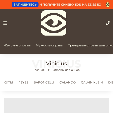
Женские оправы
Мужские оправы
Трендовые оправы для очк
Vinicius
Главная
Оправы для очков
ХИТЫ
4EYES
BARONCELLI
CALANDO
CALVIN KLEIN
DI