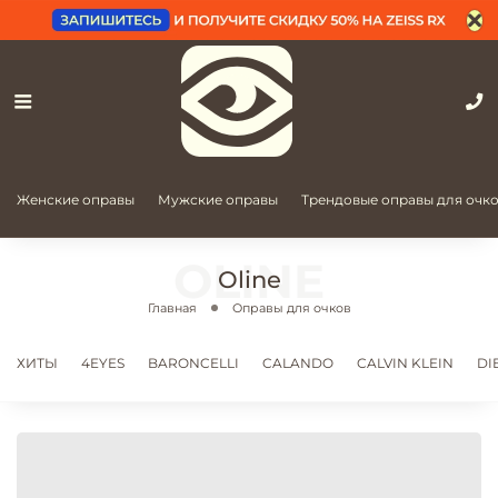
Женские оправы
Мужские оправы
Трендовые оправы для очк
Oline
Главная
Оправы для очков
ХИТЫ
4EYES
BARONCELLI
CALANDO
CALVIN KLEIN
DI