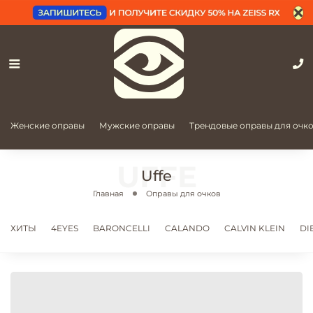
Женские оправы
Мужские оправы
Трендовые оправы для очк
Uffe
Главная
Оправы для очков
ХИТЫ
4EYES
BARONCELLI
CALANDO
CALVIN KLEIN
DI