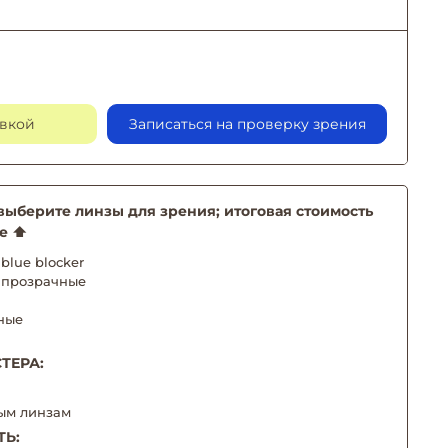
авкой
Записаться на проверку зрения
берите линзы для зрения; итоговая стоимость
е ⬆️
blue blocker
 прозрачные
ные
ТЕРА:
ым линзам
ТЬ: