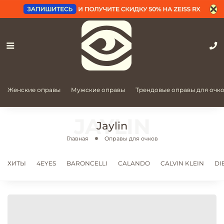
Женские оправы
Мужские оправы
Трендовые оправы для очк
Jaylin
Главная
Оправы для очков
ХИТЫ
4EYES
BARONCELLI
CALANDO
CALVIN KLEIN
DI