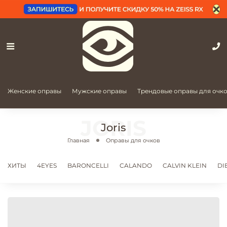
Женские оправы
Мужские оправы
Трендовые оправы для очк
Joris
Главная
Оправы для очков
ХИТЫ
4EYES
BARONCELLI
CALANDO
CALVIN KLEIN
DI