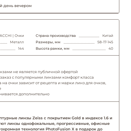
й день вечером
ACCHI | Очки
Страна производства
Китай
Металл
Размеры, мм
58-17-145
144
Высота рамки, мм
40
инзами не является публичной офертой
 заказ с популярными линзами комфорт класса
 на очки зависит от рецепта и марки линз для очков,
е
ачивается дополнительно
турные линзы Zeiss с покрытием Gold в индексе 1.6 и
твуют линзы однофокальные, прогрессивные, офисные
тохромная технология PhotoFusion X в подарок до