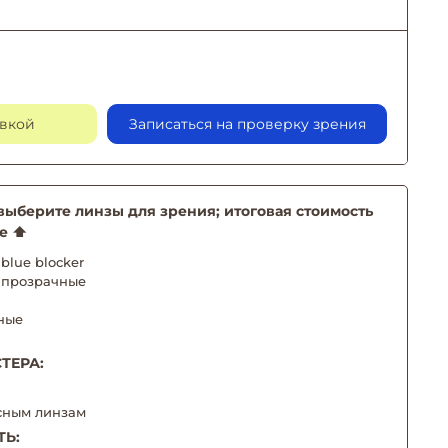
авкой
Записаться на проверку зрения
берите линзы для зрения; итоговая стоимость
е ⬆️
blue blocker
 прозрачные
ные
ТЕРА:
сным линзам
ТЬ: