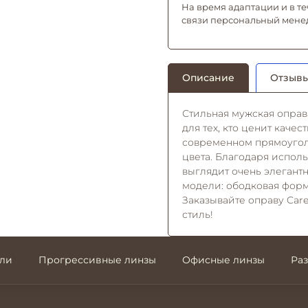
На время адаптации и в те
связи персональный мене
Описание
Отзывы
Стильная мужская оправ
для тех, кто ценит каче
современном прямоугол
цвета. Благодаря испол
выглядит очень элегант
модели: ободковая форма
Заказывайте оправу Car
стиль!
али
Прогрессивные линзы
Офисные линзы
Ра