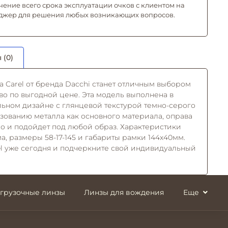
чение всего срока эксплуатации очков с клиентом на
джер для решения любых возникающих вопросов.
 (0)
а Carel от бренда Dacchi станет отличным выбором
ство по выгодной цене. Эта модель выполнена в
ьном дизайне с глянцевой текстурой темно-серого
ьзованию металла как основного материала, оправа
но и подойдет под любой образ. Характеристики
, размеры 58-17-145 и габариты рамки 144x40мм.
el уже сегодня и подчеркните свой индивидуальный
згрузочные линзы
Линзы для вождения
Еще