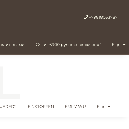
+79818063787
 клипонами
Очки “6900 руб все включено”
Еще
UARED2
EINSTOFFEN
EMILY WU
Еще