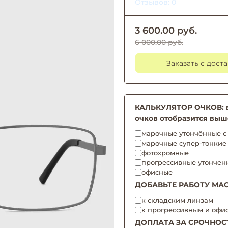
Отзывов: 0
3 600.00 руб.
6 000.00 руб.
Заказать с дост
КАЛЬКУЛЯТОР ОЧКОВ: вы
очков отобразится выш
марочные утончённые с 
марочные супер-тонкие
фотохромные
прогрессивные утончен
офисные
ДОБАВЬТЕ РАБОТУ МАС
к складским линзам
к прогрессивным и офи
ДОПЛАТА ЗА СРОЧНОС