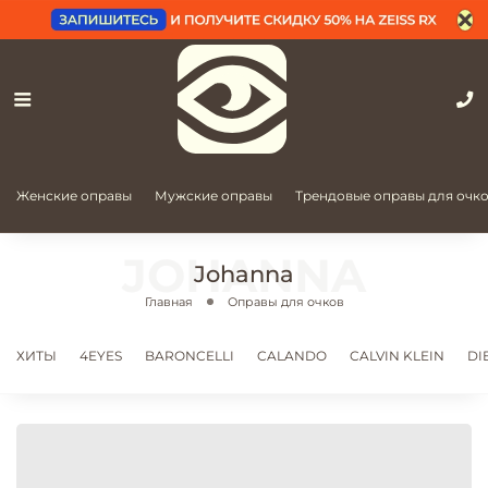
Женские оправы
Мужские оправы
Трендовые оправы для очк
Johanna
Главная
Оправы для очков
ХИТЫ
4EYES
BARONCELLI
CALANDO
CALVIN KLEIN
DI