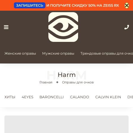
Женские оправы
Мужские оправы
Трендовые оправы для очк
Harm
Главная
Оправы для очков
ХИТЫ
4EYES
BARONCELLI
CALANDO
CALVIN KLEIN
DI