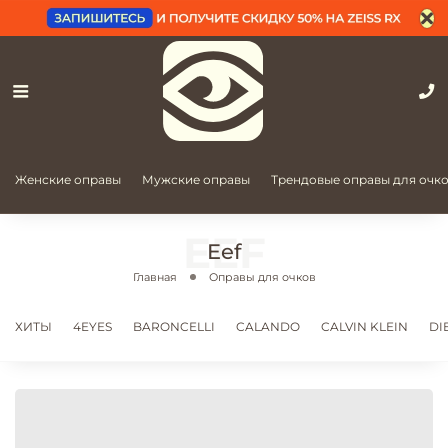
Женские оправы
Мужские оправы
Трендовые оправы для очк
Eef
Главная
Оправы для очков
ХИТЫ
4EYES
BARONCELLI
CALANDO
CALVIN KLEIN
DI