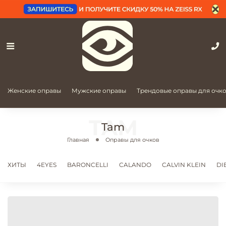
Женские оправы
Мужские оправы
Трендовые оправы для очк
Tam
Главная
Оправы для очков
ХИТЫ
4EYES
BARONCELLI
CALANDO
CALVIN KLEIN
DI