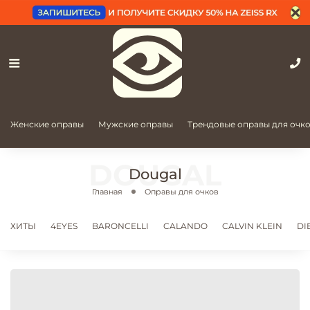
Женские оправы
Мужские оправы
Трендовые оправы для очк
Dougal
Главная
Оправы для очков
ХИТЫ
4EYES
BARONCELLI
CALANDO
CALVIN KLEIN
DI