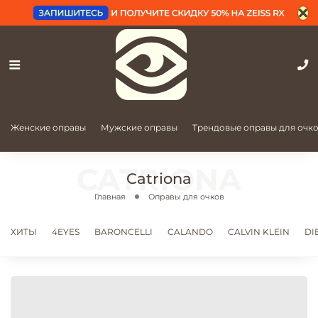
Женские оправы
Мужские оправы
Трендовые оправы для очк
Catriona
Главная
Оправы для очков
ХИТЫ
4EYES
BARONCELLI
CALANDO
CALVIN KLEIN
DI