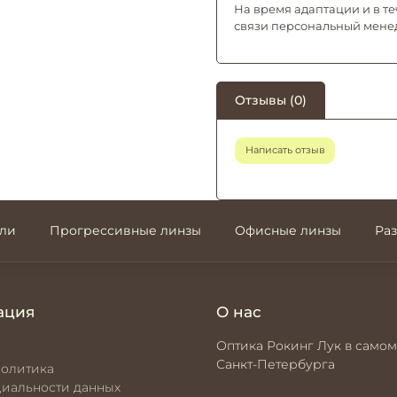
На время адаптации и в те
связи персональный мене
Отзывы (0)
Написать отзыв
али
Прогрессивные линзы
Офисные линзы
Ра
ация
О нас
Оптика Рокинг Лук в самом
Санкт-Петербурга
политика
иальности данных