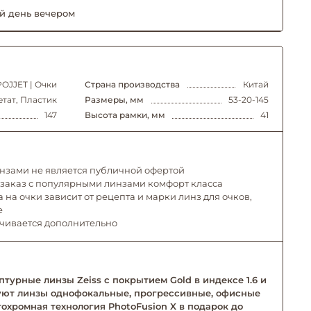
й день вечером
POJJET | Очки
Страна производства
Китай
етат, Пластик
Размеры, мм
53-20-145
147
Высота рамки, мм
41
инзами не является публичной офертой
 заказ с популярными линзами комфорт класса
 на очки зависит от рецепта и марки линз для очков,
е
ачивается дополнительно
турные линзы Zeiss с покрытием Gold в индексе 1.6 и
твуют линзы однофокальные, прогрессивные, офисные
тохромная технология PhotoFusion X в подарок до