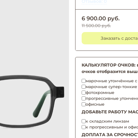
Отзывов: 0
6 900.00 руб.
11 500.00 руб.
Заказать с дост
КАЛЬКУЛЯТОР ОЧКОВ: вы
очков отобразится выш
марочные утончённые с 
марочные супер-тонкие
фотохромные
прогрессивные утончен
офисные
ДОБАВЬТЕ РАБОТУ МАС
к складским линзам
к прогрессивным и офи
ДОПЛАТА ЗА СРОЧНОС