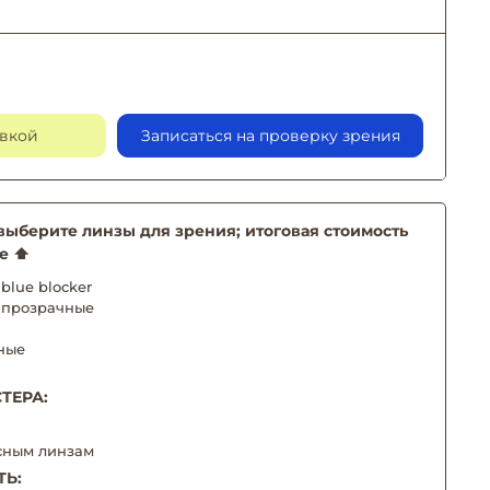
авкой
Записаться на проверку зрения
берите линзы для зрения; итоговая стоимость
е ⬆️
blue blocker
 прозрачные
ные
ТЕРА:
сным линзам
ТЬ: