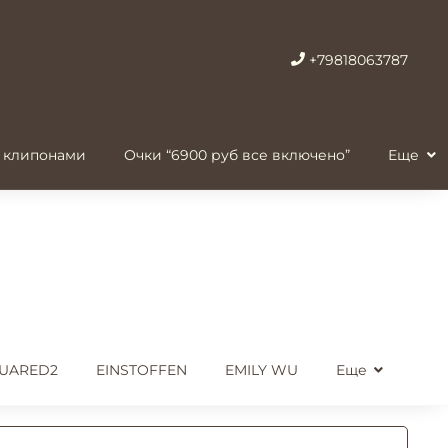
+79818063787
 клипонами
Очки “6900 руб все включено”
Еще
UARED2
EINSTOFFEN
EMILY WU
Еще