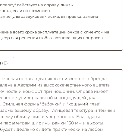
поводу" действует на оправу, линзы
емонта, если он возможен
ние: ультразвуковая чистка, выправка, замена
чение всего срока эксплуатации очков с клиентом на
джер для решения любых возникающих вопросов.
 (0)
 женская оправа для очков от известного бренда
влена в Австрии из высококачественного ацетата,
вечность и комфорт при ношении. Оправа имеет
елает ее универсальной и подходящей для
 Стильная форма "бабочки" и "кошачий глаз"
 шарма вашему образу. Глянцевая текстура и темный
ашему облику шик и уверенность. Благодаря
0 и параметрам ширины рамки 138 мм и высоты
 будет идеально сидеть практически на любом