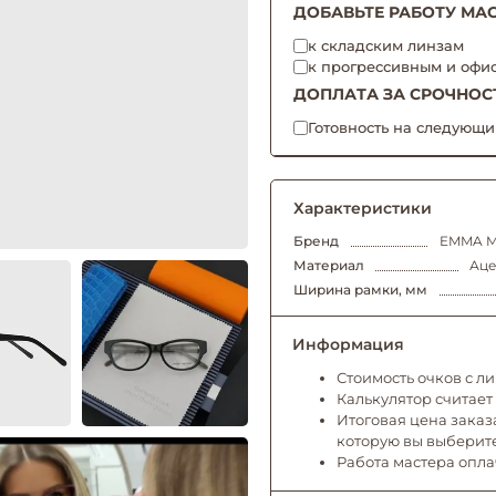
ДОБАВЬТЕ РАБОТУ МАС
к складским линзам
к прогрессивным и офи
ДОПЛАТА ЗА СРОЧНОС
Готовность на следующи
Характеристики
Бренд
EMMA M
Материал
Аце
Ширина рамки, мм
Информация
Стоимость очков с л
Калькулятор считает
Итоговая цена заказа
которую вы выберит
Работа мастера опл