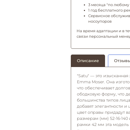
3 месяца "по любому 
1 год бесплатного р
Сервисное обслужива
носоупоров
На время адаптации и в те
связи персональный мене
Описание
Отзывы
"Satu" — это изысканная
Emma Moser. Она изгото
что обеспечивает долго
ободковую форму, что д
большинства типов лица.
добавят элегантности и
цвет оправы придадут в
размерам (мм) 52-16-14
рамки 42 мм эта модель