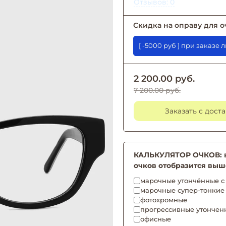
Отзывов: 0
Скидка на оправу для о
[ -5000 руб ] при 
2 200.00 руб.
7 200.00 руб.
Заказать с дост
КАЛЬКУЛЯТОР ОЧКОВ: вы
очков отобразится выш
марочные утончённые с 
марочные супер-тонкие
фотохромные
прогрессивные утончен
офисные