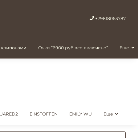
+79818063787
 клипонами
Очки “6900 руб все включено”
Еще
UARED2
EINSTOFFEN
EMILY WU
Еще