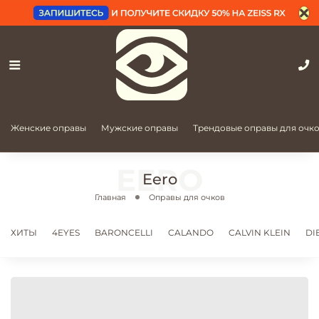
Женские оправы
Мужские оправы
Трендовые оправы для очк
Eero
Главная
Оправы для очков
ХИТЫ
4EYES
BARONCELLI
CALANDO
CALVIN KLEIN
DI