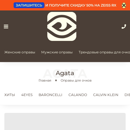
Женские оправы
Мужские оправы
Трендовые оправы для очк
Agata
Главная
Оправы для очков
ХИТЫ
4EYES
BARONCELLI
CALANDO
CALVIN KLEIN
DI