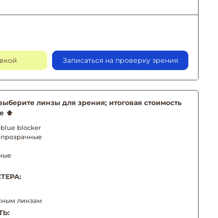
авкой
Записаться на проверку зрения
берите линзы для зрения; итоговая стоимость
е ⬆️
blue blocker
 прозрачные
ные
ТЕРА:
сным линзам
ТЬ: