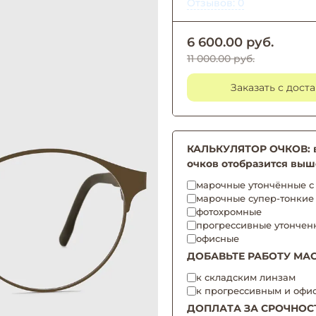
Отзывов: 0
6 600.00 руб.
11 000.00 руб.
Заказать с дост
КАЛЬКУЛЯТОР ОЧКОВ: вы
очков отобразится выш
марочные утончённые с 
марочные супер-тонкие
фотохромные
прогрессивные утончен
офисные
ДОБАВЬТЕ РАБОТУ МАС
к складским линзам
к прогрессивным и офи
ДОПЛАТА ЗА СРОЧНОС