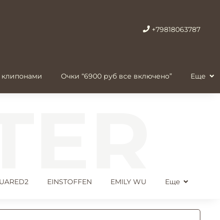
+79818063787
 клипонами
Очки “6900 руб все включено”
Еще
UARED2
EINSTOFFEN
EMILY WU
Еще