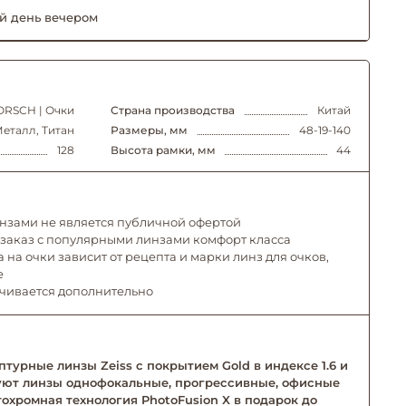
й день вечером
RSCH | Очки
Страна производства
Китай
еталл, Титан
Размеры, мм
48-19-140
128
Высота рамки, мм
44
инзами не является публичной офертой
 заказ с популярными линзами комфорт класса
 на очки зависит от рецепта и марки линз для очков,
е
ачивается дополнительно
турные линзы Zeiss с покрытием Gold в индексе 1.6 и
твуют линзы однофокальные, прогрессивные, офисные
тохромная технология PhotoFusion X в подарок до