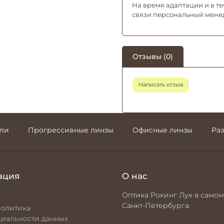
На время адаптации и в те
связи персональный мене
Отзывы (0)
Написать отзыв
али
Прогрессивные линзы
Офисные линзы
Ра
ация
О нас
Оптика Рокинг Лук в самом
Санкт-Петербурга
политика
иальности данных