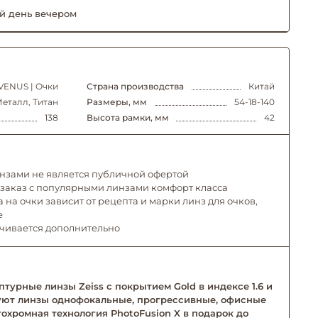
й день вечером
VENUS | Очки
Страна производства
Китай
еталл, Титан
Размеры, мм
54-18-140
138
Высота рамки, мм
42
инзами не является публичной офертой
 заказ с популярными линзами комфорт класса
 на очки зависит от рецепта и марки линз для очков,
е
ачивается дополнительно
турные линзы Zeiss с покрытием Gold в индексе 1.6 и
твуют линзы однофокальные, прогрессивные, офисные
тохромная технология PhotoFusion X в подарок до