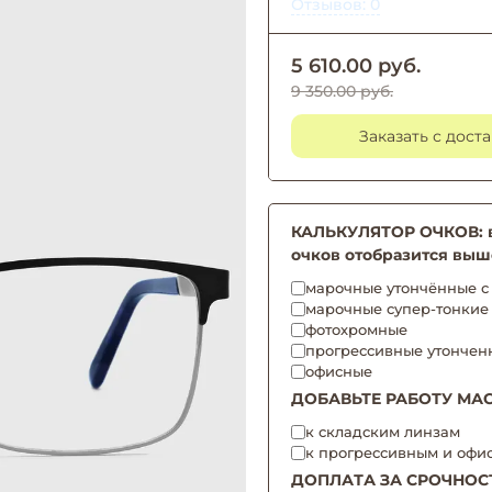
Отзывов: 0
5 610.00 руб.
9 350.00 руб.
Заказать с дост
КАЛЬКУЛЯТОР ОЧКОВ: вы
очков отобразится выш
марочные утончённые с 
марочные супер-тонкие
фотохромные
прогрессивные утончен
офисные
ДОБАВЬТЕ РАБОТУ МАС
к складским линзам
к прогрессивным и офи
ДОПЛАТА ЗА СРОЧНОС