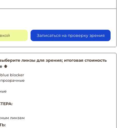
авкой
Записаться на проверку зрения
берите линзы для зрения; итоговая стоимость
е ⬆️
blue blocker
 прозрачные
ные
ТЕРА:
сным линзам
ТЬ: