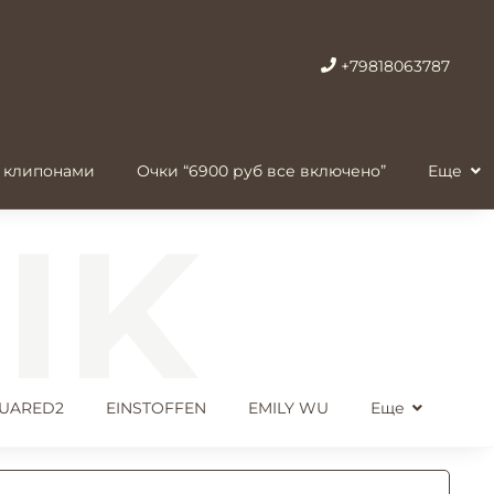
+79818063787
 клипонами
Очки “6900 руб все включено”
Еще
UARED2
EINSTOFFEN
EMILY WU
Еще