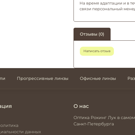
На время адаптации и в те
связи персональный мене
Отзывы (0)
Написать отзыв
али
Прогрессивные линзы
Офисные линзы
Ра
ация
О нас
Оптика Рокинг Лук в самом
Санкт-Петербурга
политика
иальности данных