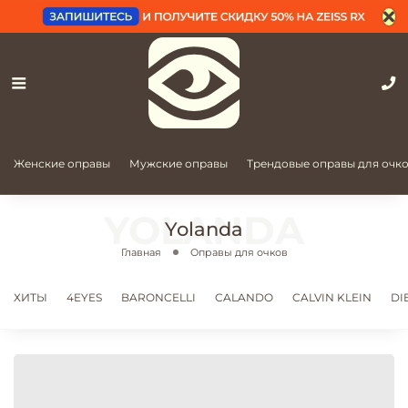
Женские оправы
Мужские оправы
Трендовые оправы для очк
Yolanda
Главная
Оправы для очков
ХИТЫ
4EYES
BARONCELLI
CALANDO
CALVIN KLEIN
DI